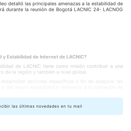
o detalló las principales amenazas a la estabilidad de
ntará durante la reunión de Bogotá LACNIC 24- LACNOG
 y Estabilidad de Internet de LACNIC?
ilidad de LACNIC tiene como misión contribuir a una
o de la región y también a nivel global.
esarrollan acciones específicas a fin de asegurar las
t y dar mayor estabilidad y resiliencia a la operación de
ecibir las últimas novedades en tu mail