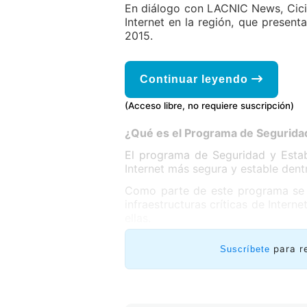
En diálogo con LACNIC News, Cicile
Internet en la región, que prese
2015.
Continuar leyendo
(Acceso libre, no requiere suscripción)
¿Qué es el Programa de Seguridad
El programa de Seguridad y Estab
Internet más segura y estable dentr
Como parte de este programa se d
infraestructuras críticas de Interne
ellas.
para r
Suscríbete