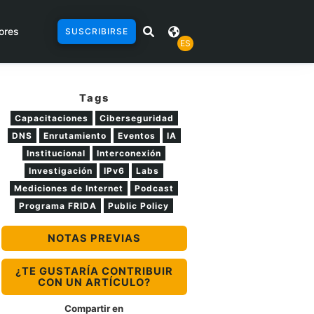
ores
SUSCRIBIRSE
ES
Tags
Capacitaciones
Ciberseguridad
DNS
Enrutamiento
Eventos
IA
Institucional
Interconexión
Investigación
IPv6
Labs
Mediciones de Internet
Podcast
Programa FRIDA
Public Policy
NOTAS PREVIAS
¿TE GUSTARÍA CONTRIBUIR
CON UN ARTÍCULO?
Compartir en