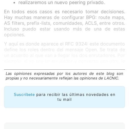
realizaremos un nuevo peering privado.
En todos esos casos es necesario tomar decisiones.
Hay muchas maneras de configurar BPG: route maps,
AS filters, prefix-lists, comunidades, ACLS, entre otros.
Incluso puedo estar usando más de una de estas
opciones.
Y aquí es donde aparece el RFC 9324: este documento
define los roles dentro del mensaje Open. Se trata de
un acuerdo al que van a llegar los dos enrutadores. Por
ejemplo, si yo soy un enrutador y converso con otro, le
digo que soy “
cliente”
y él en su sesión BGP puede
decir
“yo soy tu proveedor”
. En base a eso todas las
Las opiniones expresadas por los autores de este blog son
configuraciones (léase filtros) se harán de forma
propias y no necesariamente reflejan las opiniones de LACNIC.
automática y, en consecuencia, esto debería disminuir
los route leaks.
para recibir las últimas novedades en
Suscríbete
Estas capacidades entonces se negocian en el mensaje
tu mail
Open de BGP.