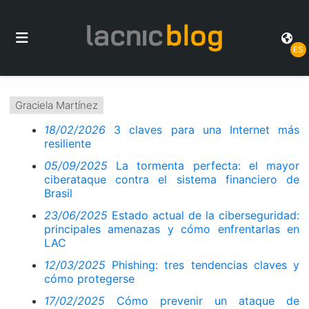
ES
Graciela Martínez
18/02/2026
3 claves para una Internet más
resiliente
05/09/2025
La tormenta perfecta: el mayor
ciberataque contra el sistema financiero de
Brasil
23/06/2025
Estado actual de la ciberseguridad:
principales amenazas y cómo enfrentarlas en
LAC
12/03/2025
Phishing: tres tendencias claves y
cómo protegerse
17/02/2025
Cómo prevenir un ataque de