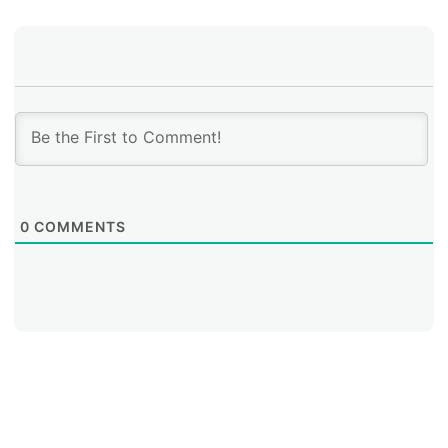
técnicas conviene seguir desarrollando en cada
contexto local.
0
COMMENTS