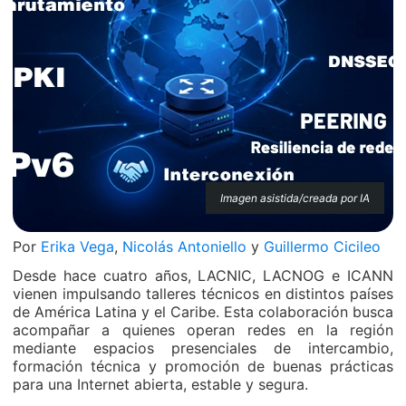
Imagen asistida/creada por IA
Por
Erika Vega
,
Nicolás Antoniello
y
Guillermo Cicileo
Desde hace cuatro años, LACNIC, LACNOG e ICANN
vienen impulsando talleres técnicos en distintos países
de América Latina y el Caribe. Esta colaboración busca
acompañar a quienes operan redes en la región
mediante espacios presenciales de intercambio,
formación técnica y promoción de buenas prácticas
para una Internet abierta, estable y segura.