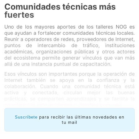
Comunidades técnicas más
fuertes
Uno de los mayores aportes de los talleres NOG es
que ayudan a fortalecer comunidades técnicas locales.
Reunir a operadores de redes, proveedores de Internet,
puntos de intercambio de tráfico, instituciones
académicas, organizaciones públicas y otros actores
del ecosistema permite generar vínculos que van más
allá de una instancia puntual de capacitación.
Esos vínculos son importantes porque la operación de
Internet también se apoya en la confianza y la
colaboración. Cuando una comunidad técnica está
activa y conectada, circulan mejor las buenas
prácticas, se comparten aprendizajes y se facilita la
coordinación ante incidentes o desafíos comunes.
Los talleres, además, permiten identificar necesidades
para recibir las últimas novedades en
Suscríbete
reales de los operadores: qué temas requieren más
tu mail
acompañamiento, qué barreras existen para
implementar buenas prácticas y qué capacidades