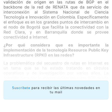
validación de origen en las rutas de BGP en el
backbone de la red de RENATA que da servicio de
interconexión al Sistema Nacional de Ciencia
Tecnología e Innovación en Colombia. Específicamente
el enfoque es en los grandes puntos de intercambio en
el nodo de Bogotá que facilita la conectividad con la
Red Clara, y en Barranquilla donde se provee
conectividad a Internet.
¿Por qué considera que es importante la
implementación de la tecnología Resource Public Key
Infraestructure (RPKI) en las redes?
La problemática del secuestro de rutas en Internet es
un tema que se ha estado tratando en círculos
operativos y de investigación por varios años. La
solución para por lo menos validar las rutas BGP desde
el origen la provee la implementación de RPKI en la
infraestructura, teniendo presente que la operación de
para recibir las últimas novedades en
Suscríbete
tu mail
las redes académicas se realiza por medio de BGP y
que con cada una de las instituciones conectadas a la
red RENATA se establece una sesión BGP fue posible
observar la necesidad de implementar esta buena