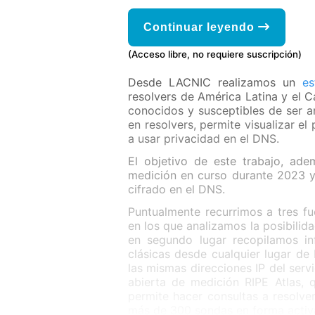
Continuar leyendo
(Acceso libre, no requiere suscripción)
Desde LACNIC realizamos un
es
resolvers de América Latina y el C
conocidos y susceptibles de ser an
en resolvers, permite visualizar e
a usar privacidad en el DNS.
El objetivo de este trabajo, ade
medición en curso durante 2023 y 
cifrado en el DNS.
Puntualmente recurrimos a tres fue
en los que analizamos la posibilida
en segundo lugar recopilamos in
clásicas desde cualquier lugar de
las mismas direcciones IP del serv
abierta de medición RIPE Atlas, 
permite hacer consultas a resolve
más de 300 sondas en forma activ