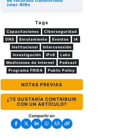
de recursos transferidos
inter-RIRs
Tags
Capacitaciones
Ciberseguridad
DNS
Enrutamiento
Eventos
IA
Institucional
Interconexión
Investigación
IPv6
Labs
Mediciones de Internet
Podcast
Programa FRIDA
Public Policy
NOTAS PREVIAS
¿TE GUSTARÍA CONTRIBUIR
CON UN ARTÍCULO?
Compartir en