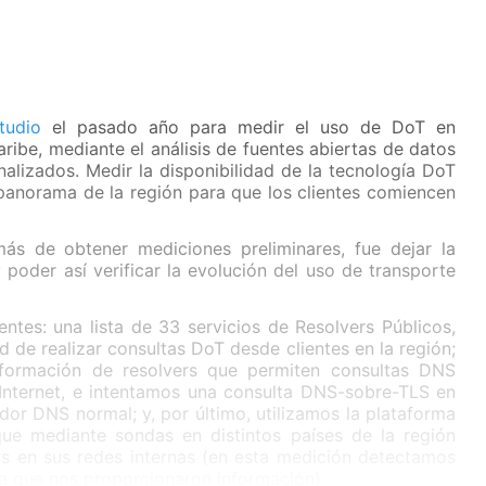
tudio
el pasado año para medir el uso de DoT en
aribe, mediante el análisis de fuentes abiertas de datos
alizados. Medir la disponibilidad de la tecnología DoT
l panorama de la región para que los clientes comiencen
más de obtener mediciones preliminares, fue dejar la
poder así verificar la evolución del uso de transporte
ntes: una lista de 33 servicios de Resolvers Públicos,
d de realizar consultas DoT desde clientes en la región;
formación de resolvers que permiten consultas DNS
 Internet, e intentamos una consulta DNS-sobre-TLS en
idor DNS normal; y, por último, utilizamos la plataforma
que mediante sondas en distintos países de la región
rs en sus redes internas (en esta medición detectamos
a que nos proporcionaron información).