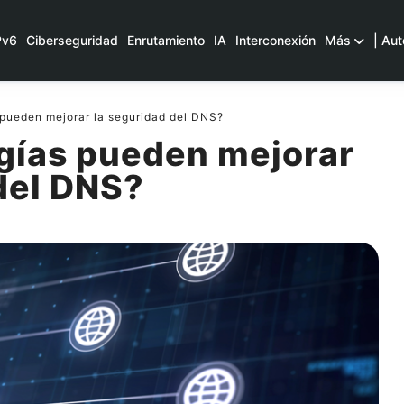
Pv6
Ciberseguridad
Enrutamiento
IA
Interconexión
Más
| Aut
 pueden mejorar la seguridad del DNS?
gías pueden mejorar
 del DNS?