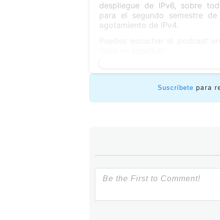
despliegue de IPv6, sobre to
para el segundo semestre de 
agotamiento de IPv4.
Puedes escuchar el podcast en 
(solo en español):
para r
Suscríbete