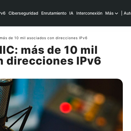
Pv6
Ciberseguridad
Enrutamiento
IA
Interconexión
Más
| Aut
ás de 10 mil asociados con direcciones IPv6
IC: más de 10 mil
 direcciones IPv6