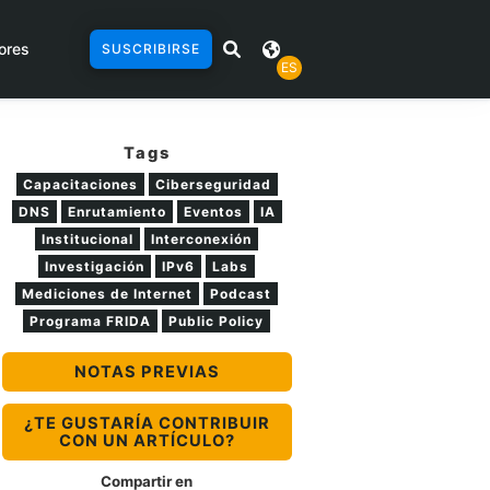
ores
SUSCRIBIRSE
ES
Tags
Capacitaciones
Ciberseguridad
DNS
Enrutamiento
Eventos
IA
Institucional
Interconexión
Investigación
IPv6
Labs
Mediciones de Internet
Podcast
Programa FRIDA
Public Policy
NOTAS PREVIAS
¿TE GUSTARÍA CONTRIBUIR
CON UN ARTÍCULO?
Compartir en