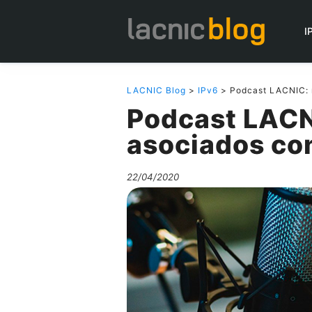
I
LACNIC Blog
>
IPv6
> Podcast LACNIC: m
Podcast LACN
asociados con
22/04/2020