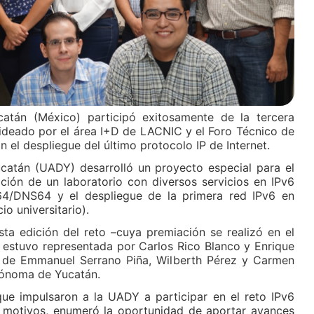
tán (México) participó exitosamente de la tercera
 ideado por el área I+D de LACNIC y el Foro Técnico de
 el despliegue del último protocolo IP de Internet.
ucatán (UADY) desarrolló un proyecto especial para el
ción de un laboratorio con diversos servicios en IPv6
4/DNS64 y el despliegue de la primera red IPv6 en
o universitario).
ta edición del reto –cuya premiación se realizó en el
stuvo representada por Carlos Rico Blanco y Enrique
n de Emmanuel Serrano Piña, Wilberth Pérez y Carmen
tónoma de Yucatán.
que impulsaron a la UADY a participar en el reto IPv6
 motivos, enumeró la oportunidad de aportar avances