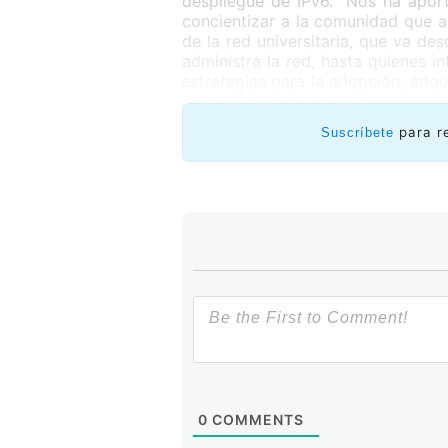
despliegue de IPv6. “Nos ha apor
concientizar a la comunidad que ad
de la red universitaria, que va de
administra la red, hasta quienes i
estrategias para la adopción, adqu
de la UADY”, afirmó Solís.
Asimismo, el reto ha permitido
para r
Suscríbete
necesidades de diferentes institu
tipo de concursos “ayuda a refle
nuestra universidad, tan necesario
servicios de TI ante el inminente
con diversidad de dispositivos y l
telefonía, conectividad, sensore
ecosistema de Internet en la Uni
desarrollo de nuevas aplicaciones I
0
COMMENTS