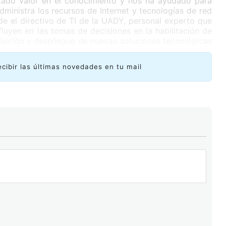
tado valor en el conocimiento y nos ha ayudado para
ministra los recursos de Internet y tecnologías de red
sde el directivo de TI de la UADY, personal experto que
nfluyen en las tomas de decisiones en la habilitación de
isición y despliegue de nuevas soluciones tecnológicas
 a este equipo de la UADY aconocer los avances y
ecibir las últimas novedades en tu mail
ciones en el uso y despliegue de IPv6. Para ellos este
xionar sobre la importancia de la adopción de IPv6 en
 para hacer frente a la continuidad en la provisión de
 incremento de nuevos usuarios –alumnos y académicos–
a propia infraestructura de la UADY –circuito cerrado,
s, IoT- sin perder de vista el reto de enriquecer el
versidad: seguridad, adopción de buenas prácticas y
Pv6 nativas”, .