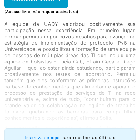
(Acesso livre, não requer assinatura)
A equipe da UADY valorizou positivamente sua
participação nessa experiência. Em primeiro lugar,
porque permitiu impor novos desafios para avançar na
estratégia de implementação do protocolo IPv6 na
Universidade, e possibilitou a formação de uma equipe
de pessoas de múltiplas áreas das TI que incluiu uma
equipe de bolsistas – Lucía Cab, Efraín Ceca e Diego
Aguilar – que, ao estar ainda estudando, participaram
proativamente nos testes de laboratório. Permitiu
também que eles conformem as primeiras instruções
na base de conhecimentos que alimentam e apoiam o
processo de prestação de serviços de TI na rede
universitária e, acima de tudo, “contribuíram para o
grande valor da colaboração na equipe de trabalho
formada, quebrando as barreiras para compartilhar
conhecimentos e experiências”, afirmou Solís.
A intervenção no desafio ajudou à tomada de
consciência sobre a importância da implementação do
para receber as últimas
Inscreva-se aqui