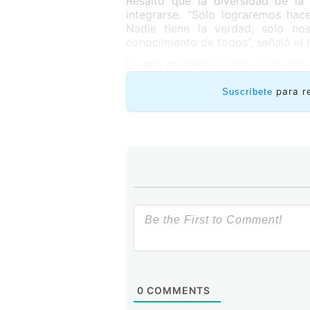
Resaltó que la diversidad de la 
integrarse. “Solo lograremos hac
Nadie tiene la verdad, solo no
conocimiento de todos”, señaló el 
Lo que se viene
. Sobre la agenda
Foro, superior al primero. Esta e
“Los cambios -comentó- se basan 
para r
Suscríbete
año. Por ejemplo, el llamado par
hace varias semanas y se ha trata
interés dentro y fuera de la re
personas puedan enterarse en tiemp
debate y el aprendizaje. El pasad
de que esta vez, la calidad será mu
0
COMMENTS