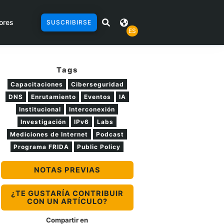
ores
SUSCRIBIRSE
ES
Tags
Capacitaciones
Ciberseguridad
DNS
Enrutamiento
Eventos
IA
Institucional
Interconexión
Investigación
IPv6
Labs
Mediciones de Internet
Podcast
Programa FRIDA
Public Policy
NOTAS PREVIAS
¿TE GUSTARÍA CONTRIBUIR
CON UN ARTÍCULO?
Compartir en