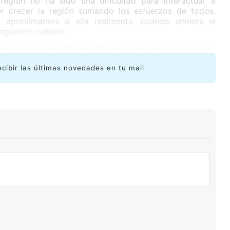
región no ha sido una dificultad para interactuar e
er crecer la región sumando los esfuerzos de todos.
s aproximamos a ella realmente, cuando unimos el
ingeniero cubano.
 en Punta Cana, Villa enfatizó en que será un muy buen
dición cuenta con una mejor estructura y organización.
en buena medida, en la experiencia obtenida el pasado
ecibir las últimas novedades en tu mail
a presentación de trabajos se empezó a circular desde
do de hacer llegar a otros grupos y organizaciones de
gión. Por tanto, hay mejores opciones para que más
o, y presentar sus trabajos, y así se enriquece más el
o año hubo muy buenas exposiciones; pero estoy seguro
y superior”.