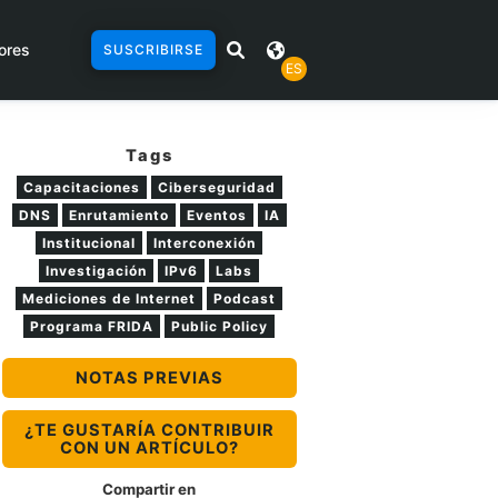
ores
SUSCRIBIRSE
ES
Tags
Capacitaciones
Ciberseguridad
DNS
Enrutamiento
Eventos
IA
Institucional
Interconexión
Investigación
IPv6
Labs
Mediciones de Internet
Podcast
Programa FRIDA
Public Policy
NOTAS PREVIAS
¿TE GUSTARÍA CONTRIBUIR
CON UN ARTÍCULO?
Compartir en