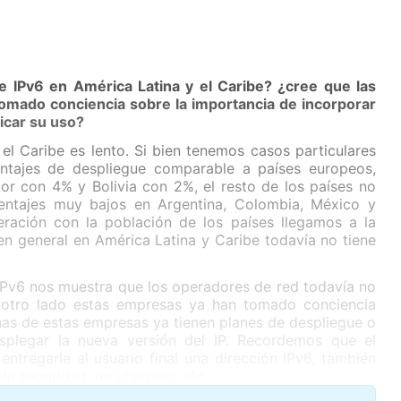
 IPv6 en América Latina y el Caribe? ¿cree que las
omado conciencia sobre la importancia de incorporar
ficar su uso?
el Caribe es lento. Si bien tenemos casos particulares
ntajes de despliegue comparable a países europeos,
or con 4% y Bolivia con 2%, el resto de los países no
centajes muy bajos en Argentina, Colombia, México y
ración con la población de los países llegamos a la
 en general en América Latina y Caribe todavía no tiene
IPv6 nos muestra que los operadores de red todavía no
 otro lado estas empresas ya han tomado conciencia
has de estas empresas ya tienen planes de despliegue o
splegar la nueva versión del IP. Recordemos que el
ntregarle al usuario final una dirección IPv6, también
de seguridad, de charging, etc.