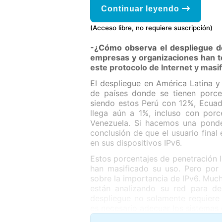
Continuar leyendo
(Acceso libre, no requiere suscripción)
-¿Cómo observa el despliegue de
empresas y organizaciones han t
este protocolo de Internet y masi
El despliegue en América Latina y 
de países donde se tienen porce
siendo estos Perú con 12%, Ecuad
llega aún a 1%, incluso con por
Venezuela. Si hacemos una ponde
conclusión de que el usuario final
en sus dispositivos IPv6.
Estos porcentajes de penetración 
han masificado su uso. Pero por
sobre la importancia de IPv6. Muc
están analizando su red para de
despliegue no solamente requiere e
es necesario adecuar los sistemas 