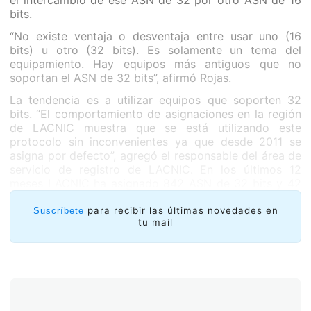
el intercambio de ese ASN de 32 por otro ASN de 16
bits.
“No existe ventaja o desventaja entre usar uno (16
bits) u otro (32 bits). Es solamente un tema del
equipamiento. Hay equipos más antiguos que no
soportan el ASN de 32 bits”, afirmó Rojas.
La tendencia es a utilizar equipos que soporten 32
bits. “El comportamiento de asignaciones en la región
de LACNIC muestra que se está utilizando este
protocolo sin inconvenientes ya que desde 2011 se
asigna por defecto”, agregó el responsable del área de
servicio de registro de LACNIC. En los últimos 12
meses LACNIC ha asignado 842 ASN de 32 bits y 42
ASN de 16 bits.
para recibir las últimas novedades en
Suscríbete
tu mail