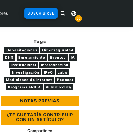
ores
SUSCRIBIRSE
ES
Tags
Capacitaciones
Ciberseguridad
DNS
Enrutamiento
Eventos
IA
Institucional
Interconexión
Investigación
IPv6
Labs
Mediciones de Internet
Podcast
Programa FRIDA
Public Policy
NOTAS PREVIAS
¿TE GUSTARÍA CONTRIBUIR
CON UN ARTÍCULO?
Compartir en