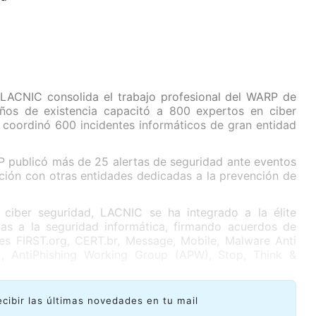
 LACNIC consolida el trabajo profesional del WARP de
os de existencia capacitó a 800 expertos en ciber
y coordinó 600 incidentes informáticos de gran entidad
P publicó más de 25 alertas de seguridad ante eventos
ación con otras entidades dedicadas a la prevención de
 ciber seguridad, LACNIC se ha integrado a la élite
as a la seguridad informática, firmando acuerdos de
es FIRST.org, CERT.br, Message, Mobile, Malware Anti
 AntiPhishing Working Group (APW), Stop, Think &
ecibir las últimas novedades en tu mail