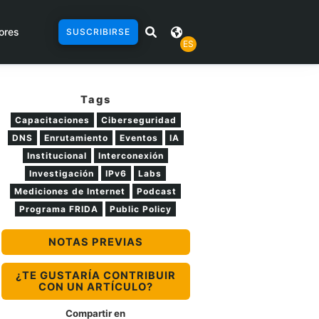
ores
SUSCRIBIRSE
ES
Tags
Capacitaciones
Ciberseguridad
DNS
Enrutamiento
Eventos
IA
Institucional
Interconexión
Investigación
IPv6
Labs
Mediciones de Internet
Podcast
Programa FRIDA
Public Policy
NOTAS PREVIAS
¿TE GUSTARÍA CONTRIBUIR
CON UN ARTÍCULO?
Compartir en