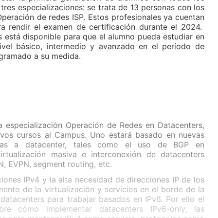
res especializaciones: se trata de 13 personas con los
 Operación de redes ISP. Estos profesionales ya cuentan
ra rendir el examen de certificación durante el 2024.
s está disponible para que el alumno pueda estudiar en
nivel básico, intermedio y avanzado en el período de
ogramado a su medida.
a especialización Operación de Redes en Datacenters,
evos cursos al Campus. Uno estará basado en nuevas
adas a datacenter, tales como el uso de BGP en
 virtualización masiva e interconexión de datacenters
, EVPN, segment routing, etc.
ciones IPv4 y la alta necesidad de direcciones IP de los
mento de la virtualización y servicios en el borde de la
datacenters para trabajar basados en IPv6. Por ello el
re cómo implementar datacenters IPv6-only, las