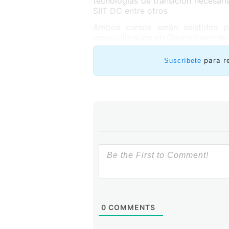
tecnologías de transición necesar
SIIT DC entre otros
Ambos cursos serán asistidos p
especialización en Operaciones de
para r
Suscríbete
0
COMMENTS