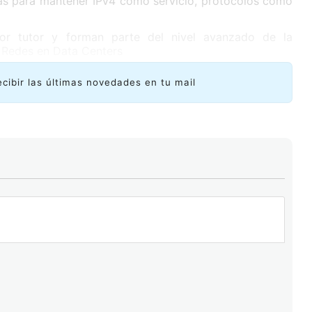
ias para mantener IPv4 como servicio, protocolos como
or tutor y forman parte del nivel avanzado de la
 Redes en Data Centers
ecibir las últimas novedades en tu mail