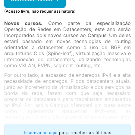
(Acesso livre, não requer assinatura)
Novos cursos.
Como parte da especialização
Operação de Redes em Datacenters, este ano serão
incorporados dois novos cursos ao Campus. Um deles
estará baseado em novas tecnologias de routing
orientadas a datacenter, como o uso de BGP em
arquiteturas Clos (Spine-leaf), virtualização massiva e
interconexão de datacenters, utilizando tecnologias
como VXLAN, EVPN, segment routing, etc.
Por outro lado, a escassez de endereços IPv4 e a alta
necessidade de endereços IP dos datacenters atuais,
junto ao incremento da virtualização e dos serviços na
borda da rede, fazem com que seja necessário
preparar os datacenters para trabalharem embasados
no IPv6. Por isso o Campus oferecerá um curso sobre
como implementar datacenter IPv6-only, as
tecnologias de transição necessárias para manter IPv4
como serviço, protocolos como SIT
Ambos os cursos serão ministrados por um tutor e
para receber as últimas
Inscreva-se aqui