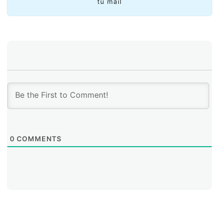
tu mail
las cosas (IoT), en donde se requieren de mayores
recursos de numeración, siendo el IPv6 una de las
soluciones para tal fin.
0
COMMENTS