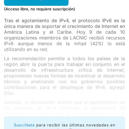
(Acceso libre, no requiere suscripción)
Tras el agotamiento de IPv4, el protocolo IPv6 es la
única manera de soportar el crecimiento de Internet en
América Latina y el Caribe. Hoy 9 de cada 10
organizaciones miembros de LACNIC recibió recursos
IPv6 aunque menos de la mitad (42%) lo está
utilizando en su red.
La recomendación permite a todos los países de la
región abrir la puerta para trabajar en conjunto en el
desarrollo de infraestructura crítica de Internet,
proponiendo nuevas formas de incentivar el desarrollo
técnico y analizando con los gobiernos posibles
contribuciones para el despliegue de IPv6, agregó
Díaz.
Además, el documento admite que el agotamiento de
los recursos de IPv4 restringe la posibilidad de
asignación de direcciones IP, fundamentales para el
crecimiento y desarrollo de Internet, además de la
implantación de soluciones de la llamada Internet de
para recibir las últimas novedades en
Suscríbete