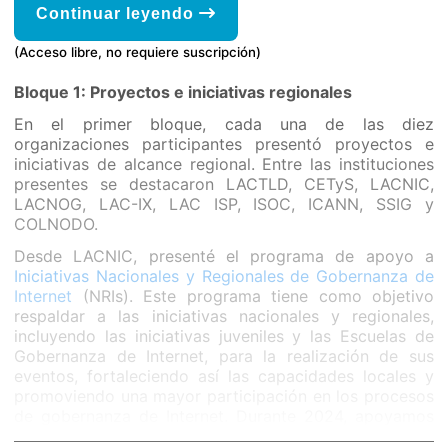
Continuar leyendo
(Acceso libre, no requiere suscripción)
Bloque 1: Proyectos e iniciativas regionales
En el primer bloque, cada una de las diez
organizaciones participantes presentó proyectos e
iniciativas de alcance regional. Entre las instituciones
presentes se destacaron LACTLD, CETyS, LACNIC,
LACNOG, LAC-IX, LAC ISP, ISOC, ICANN, SSIG y
COLNODO.
Desde LACNIC, presenté el programa de apoyo a
Iniciativas Nacionales y Regionales de Gobernanza de
Internet
(NRIs). Este programa tiene como objetivo
respaldar a las iniciativas nacionales y regionales,
incluyendo las iniciativas juveniles y las Escuelas de
Gobernanza de Internet, para la realización de sus
eventos, fortaleciendo así las capacidades locales y
promoviendo una mayor participación en los procesos
de gobernanza de Internet. Durante 2024, apoyamos
10 iniciativas locales de la región, además de dos