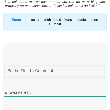
iniciativas “youth” locales, que están emergiendo cada
Las opiniones expresadas por los autores de este blog son
propias y no necesariamente reflejan las opiniones de LACNIC.
vez más. También brindamos apoyo, en el marco de
este programa, al LACIGF, al YouthLACIGF y a
Escuelas de Gobernanza de Internet, como la SSIG, la
para recibir las últimas novedades en
Suscríbete
VSIG y la iniciativa de Gobernanza de Internet y
tu mail
Relaciones Internacionales de la Universidad de Chile.
0
COMMENTS