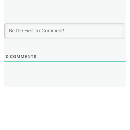
los tiempos y, sobre todo, identificar cuándo hay
consenso. En el IETF no se trata de votar y ya; se
busca que la mayor cantidad de personas estén de
acuerdo y que no queden objeciones técnicas sin
discutir.
0
COMMENTS