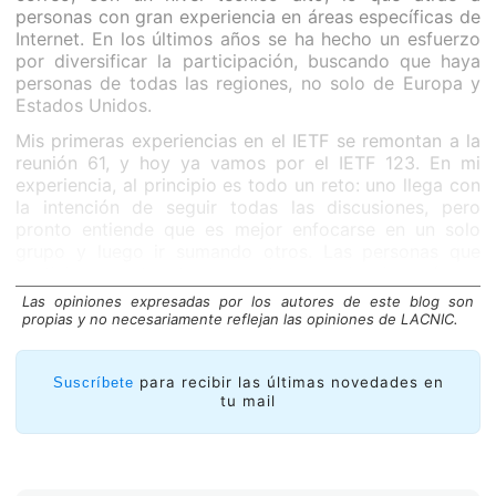
personas con gran experiencia en áreas específicas de
Internet. En los últimos años se ha hecho un esfuerzo
por diversificar la participación, buscando que haya
personas de todas las regiones, no solo de Europa y
Estados Unidos.
Mis primeras experiencias en el IETF se remontan a la
reunión 61, y hoy ya vamos por el IETF 123. En mi
experiencia, al principio es todo un reto: uno llega con
la intención de seguir todas las discusiones, pero
pronto entiende que es mejor enfocarse en un solo
grupo y luego ir sumando otros. Las personas que
participan suelen tener mucha experiencia, así que
romper la barrera inicial para empezar a aportar no
Las opiniones expresadas por los autores de este blog son
siempre es fácil. Yo empecé asistiendo para escuchar
propias y no necesariamente reflejan las opiniones de LACNIC.
y aprender; con el tiempo, pasé a intervenir y proponer
soluciones que hoy forman parte de estándares.
para recibir las últimas novedades en
Suscríbete
Ser co chair en el IETF
tu mail
El IETF funciona en pequeñas unidades llamadas
grupos de trabajo, y cada uno tiene uno o más chairs.
Ser chair significa coordinar las discusiones, manejar