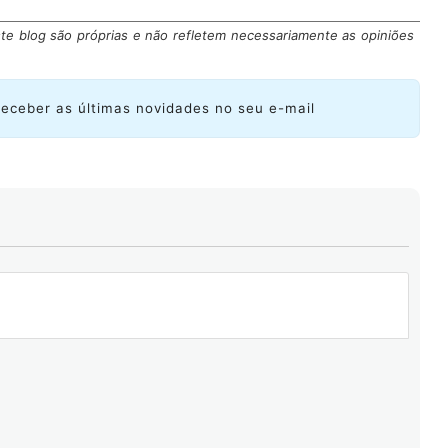
es chamadas grupos de trabalho, cada uma com um ou
te blog são próprias e não refletem necessariamente as opiniões
ordenar discussões, gerenciar cronogramas e, acima de
enso. No IETF não se trata apenas de votar; queremos
oncorde e garanta que nenhuma objeção técnica fique
receber as últimas novidades no seu e-mail