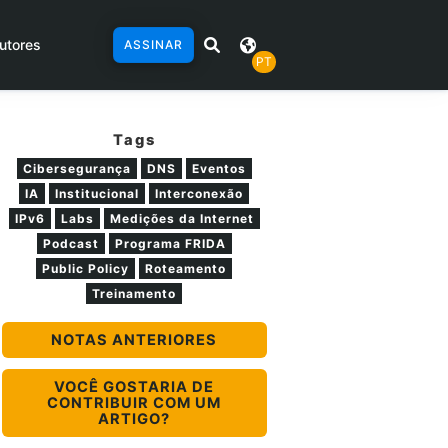
utores
ASSINAR
PT
Tags
Cibersegurança
DNS
Eventos
IA
Institucional
Interconexão
IPv6
Labs
Medições da Internet
Podcast
Programa FRIDA
Public Policy
Roteamento
Treinamento
NOTAS ANTERIORES
VOCÊ GOSTARIA DE
CONTRIBUIR COM UM
ARTIGO?