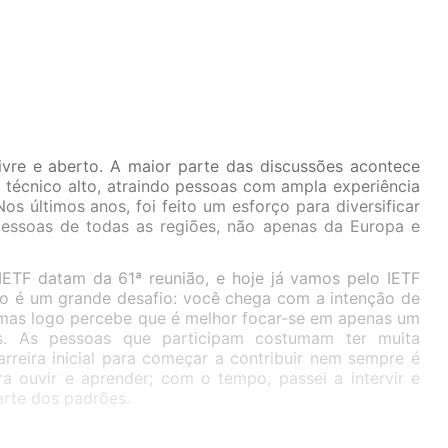
livre e aberto. A maior parte das discussões acontece
l técnico alto, atraindo pessoas com ampla experiência
Nos últimos anos, foi feito um esforço para diversificar
 pessoas de todas as regiões, não apenas da Europa e
 IETF datam da 61ª reunião, e hoje já vamos pelo IETF
cio é um grande desafio: você chega com a intenção de
mas logo percebe que é melhor focar-se em apenas um
os. As pessoas que participam costumam ter muita
arreira inicial para começar a contribuir nem sempre é
ra ouvir e aprender; com o tempo, passei a intervir e
arte dos padrões.