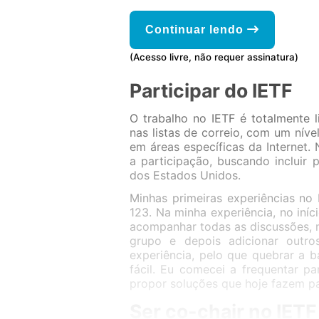
Continuar lendo
(Acesso livre, não requer assinatura)
Participar do IETF
O trabalho no IETF é totalmente 
nas listas de correio, com um níve
em áreas específicas da Internet. 
a participação, buscando incluir
dos Estados Unidos.
Minhas primeiras experiências no
123. Na minha experiência, no iní
acompanhar todas as discussões, 
grupo e depois adicionar outr
experiência, pelo que quebrar a b
fácil. Eu comecei a frequentar pa
propor soluções que hoje fazem p
Ser co-chair no IETF