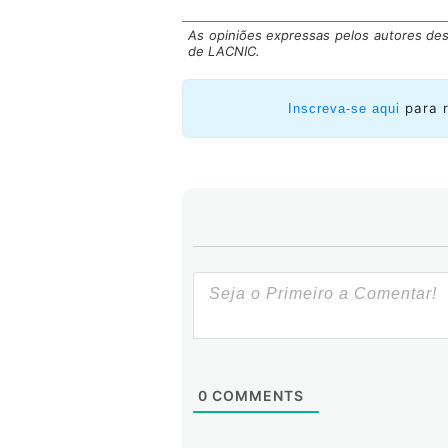
O IETF opera em pequenas unidad
As opiniões expressas pelos autores des
mais
chairs
. Ser
chair
significa co
de LACNIC.
tudo, identificar quando há cons
que o maior número de pessoas c
sem discussão.
para 
Inscreva-se aqui
0
COMMENTS