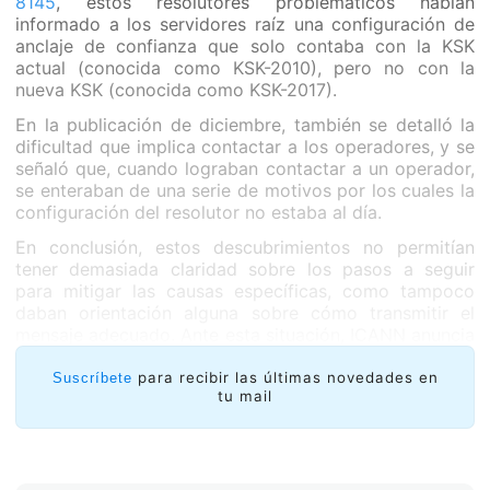
8145
, estos resolutores problemáticos habían
informado a los servidores raíz una configuración de
anclaje de confianza que solo contaba con la KSK
actual (conocida como KSK-2010), pero no con la
nueva KSK (conocida como KSK-2017).
En la publicación de diciembre, también se detalló la
dificultad que implica contactar a los operadores, y se
señaló que, cuando lograban contactar a un operador,
se enteraban de una serie de motivos por los cuales la
configuración del resolutor no estaba al día.
En conclusión, estos descubrimientos no permitían
tener demasiada claridad sobre los pasos a seguir
para mitigar las causas específicas, como tampoco
daban orientación alguna sobre cómo transmitir el
mensaje adecuado. Ante esta situación, ICANN anuncia
su intención de solicitar aportes de la comunidad
respecto de los criterios aceptables para avanzar con
para recibir las últimas novedades en
Suscríbete
tu mail
la rotación de la KSK.