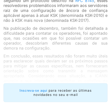
Seguindo um protocolo descrito na
RFC 8145
, esses
resolvedores problemáticos informaram aos servidores
raiz de uma configuração de âncora de confiança
aplicável apenas à atual KSK (denominada KSK-2010) e
não à KSK mais nova (denominada KSK-2017).
Na publicação de dezembro, também foi detalhada a
dificuldade para contatar os operadores, foi apontado
que, nas ocasiões em que foi possível contatar um
operador, descobriam diferentes causas de sua
demora na configuração.
Em conclusão, esses resultados não foram muito úteis
para esclarecer quais deviam ser os próximos passos
para mitigar as causas específicas, nem forneceram
orientação sobre como transmitir a mensagem
apropriada. Considerando essa situação, a ICANN
anuncia a sua intenção de solicitar as opiniões da
comunidade sobre os critérios aceitáveis para avançar
com a rotação da KSK.
para receber as últimas
Inscreva-se aqui
novidades no seu e-mail