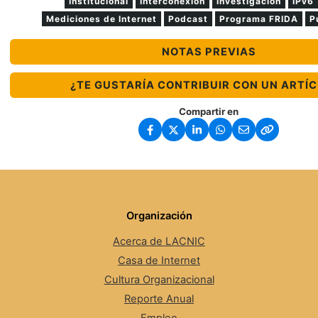
Institucional
Interconexión
Investigación
IPv6
Mediciones de Internet
Podcast
Programa FRIDA
P
NOTAS PREVIAS
¿TE GUSTARÍA CONTRIBUIR CON UN ARTÍ
Compartir en
Organización
Acerca de LACNIC
Casa de Internet
Cultura Organizacional
Reporte Anual