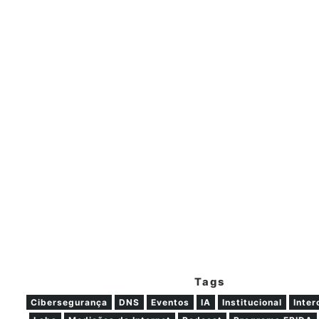
Tags
Cibersegurança
DNS
Eventos
IA
Institucional
Inte