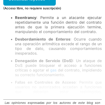
(Acceso libre, no requiere suscripción)
Reentrancy
: Permite a un atacante ejecutar
repetidamente una función dentro del contrato
antes de que la primera ejecución termine,
manipulando el comportamiento del contrato.
Desbordamiento de Enteros
: Ocurre cuando
una operación aritmética excede el rango de un
tipo de dato, causando comportamientos
inesperados.
Denegación de Servicio (DoS)
: Un ataque de
DoS puede bloquear el acceso a funciones
críticas o agotar el
gas
del contrato, impidiendo
su correcto funcionamiento.
Fallas en Controles de Acceso
: Permite que
usuarios no autorizados accedan a funciones
que deberían estar restringidas,
comprometiendo la integridad del sistema.
Las opiniones expresadas por los autores de este blog son
Información Privada en la Blockchain
: La