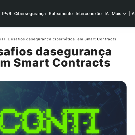
IPv6
Cibersegurança
Roteamento
Interconexão
IA
Mais
| A
I: Desafios dasegurança cibernética em Smart Contracts
afios dasegurança
em Smart Contracts