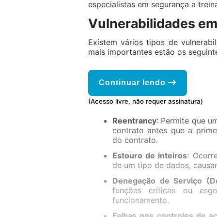
especialistas em segurança a trein
Vulnerabilidades e
Existem vários tipos de vulnerabi
mais importantes estão os seguint
Continuar lendo
(Acesso livre, não requer assinatura)
Reentrancy
: Permite que u
contrato antes que a prim
do contrato.
Estouro de inteiros
: Ocorr
de um tipo de dados, caus
Denegação de Serviço (D
funções críticas ou es
funcionamento.
Falhas nos controles de a