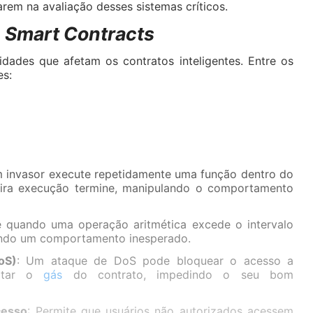
arem na avaliação desses sistemas críticos.
m
Smart Contracts
lidades que afetam os contratos inteligentes. Entre os
es:
m invasor execute repetidamente uma função dentro do
eira execução termine, manipulando o comportamento
e quando uma operação aritmética excede o intervalo
ando um comportamento inesperado.
oS)
: Um ataque de DoS pode bloquear o acesso a
gotar o
gás
do contrato, impedindo o seu bom
cesso
: Permite que usuários não autorizados acessem