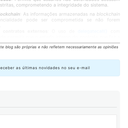
stritas, comprometendo a integridade do sistema.
lockchain
: As informações armazenadas na
blockchain
encialidade pode ser comprometida se não forem
.
 contratos externos
: O uso de
delegatecall()
com
ode permitir que o estado interno do contrato que faz a
te blog são próprias e não refletem necessariamente as opiniões
es e boas práticas para mitigar ataques de DDoS
receber as últimas novidades no seu e-mail
da segurança cibernética
tão inteligente)
é uma plataforma web que oferece
a baseados em contratos inteligentes desenvolvidos em
a plataforma consiste em um contrato inteligente com
er explorada para sua resolução.
rinta níveis, agrupados em três categorias diferentes,
ociada. Duas das características mais notáveis ​​de
ção contextual fornecida sobre as vulnerabilidades
inovador que apresenta.