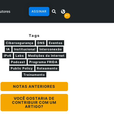
utores
ASSINAR
PT
Tags
Cibersegurança
DNS
Eventos
IA
Institucional
Interconexão
IPv6
Labs
Medições da Internet
Podcast
Programa FRIDA
Public Policy
Roteamento
Treinamento
NOTAS ANTERIORES
VOCÊ GOSTARIA DE
CONTRIBUIR COM UM
ARTIGO?