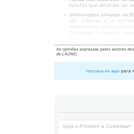
funções que deveriam ser re
Informações privadas na
B
são públicas e a confid
devidamente criptografadas
Chamadas inseguras para
contratos não confiáveis, p
chamada seja manipulado.
As opiniões expressas pelos autores des
de LACNIC.
Leer también:
Técnicas, soluçõ
para 
Inscreva-se aqui
HACONTI – Desafios 
HACONTI (Hackeie o contrato não 
desafios de segurança cibernétic
Solidity
. Cada nível ou desafio d
alguma vulnerabilidade que deve s
A plataforma possui um total de t
cada um com uma dificuldade ass
HACONTI são a abundante informa
dos níveis e o sistema de pontos 