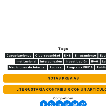
Tags
Capacitaciones
Ciberseguridad
DNS
Enrutamiento
Eve
Institucional
Interconexión
Investigación
IPv6
La
Mediciones de Internet
Podcast
Programa FRIDA
Publi
NOTAS PREVIAS
¿TE GUSTARÍA CONTRIBUIR CON UN ARTÍCUL
Compartir en