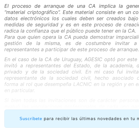
El proceso de arranque de una CA implica la gene
“material criptográfico”. Este material consiste en un c
datos electrónicos los cuales deben ser creados bajo 
medidas de seguridad y es en este proceso de creac
radica la confianza que el público puede tener en la CA.
Para que quien opera la CA pueda demostrar imparciali
gestión de la misma, es de costumbre invitar a d
representantes a participar de este proceso de arranque.
En el caso de la CA de Uruguay, AGESIC optó por este
invitó a representantes del Estado, de la academia, d
privado y de la sociedad civil. En mi caso fui invi
representante de la sociedad civil, hecho asociado 
forma al rol que desempeña LACNIC en la región y en e
en particular.
Si bien todas las invitaciones son de carácter persona
evaluó las vinculaciones profesionales de cada uno par
con la diversidad esperada.
para recibir las últimas novedades en tu 
Suscríbete