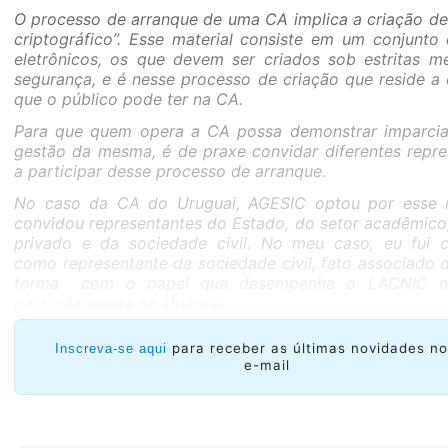
O processo de arranque de uma CA implica a criação de 
criptográfico”. Esse material consiste em um conjunto
eletrônicos, os que devem ser criados sob estritas m
segurança, e é nesse processo de criação que reside a 
que o público pode ter na CA.
Para que quem opera a CA possa demonstrar imparcia
gestão da mesma, é de praxe convidar diferentes repre
a participar desse processo de arranque.
No caso da CA do Uruguai, AGESIC optou por esse 
convidou representantes do Estado, do setor acadêmico,
privado e da sociedade civil.
No meu caso, eu fui 
como representante da sociedade civil, fato associado 
forma com o papel que desempenha o LACNIC na
particularmente no Uruguai.
para receber as últimas novidades n
Inscreva-se aqui
e-mail