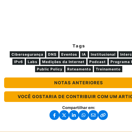
Tags
Cibersegurança
DNS
Eventos
IA
Institucional
Inter
IPv6
Labs
Medições da Internet
Podcast
Programa 
Public Policy
Roteamento
Treinamento
NOTAS ANTERIORES
VOCÊ GOSTARIA DE CONTRIBUIR COM UM ARTI
Compartilhar em: