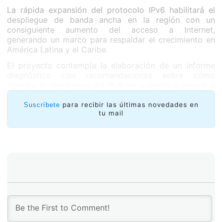
La rápida expansión del protocolo IPv6 habilitará el
despliegue de banda ancha en la región con un
consiguiente aumento del acceso a Internet,
generando un marco para respaldar el crecimiento en
América Latina y el Caribe.
El proyecto contempla la elaboración de un informe
diagnóstico con recomendaciones sobre cómo
abordar el despliegue del IPv6 en la región y apoyar a
los grandes y pequeños ISPs, proveedores de
Contenido (ICPs), proveedores de tránsito y gobiernos
para recibir las últimas novedades en
Suscríbete
tu mail
de la región.