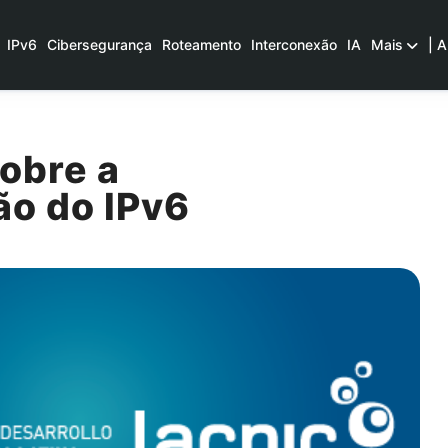
IPv6
Cibersegurança
Roteamento
Interconexão
IA
Mais
| A
obre a
o do IPv6