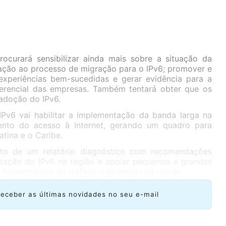
ocurará sensibilizar ainda mais sobre a situação da
lação ao processo de migração para o IPv6; promover e
experiências bem-sucedidas e gerar evidência para a
rencial das empresas. Também tentará obter que os
adoção do IPv6.
Pv6 vai habilitar a implementação da banda larga na
nto do acesso à Internet, gerando um quadro para
tina e o Caribe.
nto de um relatório diagnóstico com recomendações
tação do IPv6 na região e apoiar pequenos e grandes
, fornecedores de tráfego e governos da região.
receber as últimas novidades no seu e-mail