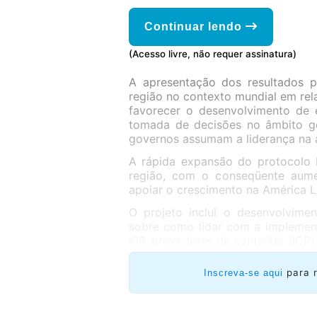
Continuar lendo
(Acesso livre, não requer assinatura)
A apresentação dos resultados pr
região no contexto mundial em re
favorecer o desenvolvimento de 
tomada de decisões no âmbito ge
governos assumam a liderança na 
A rápida expansão do protocolo I
região, com o conseqüente aume
apoiar o crescimento na América La
O projeto inclui o desenvolvime
sobre como lidar com a implemen
ISP, provedores de conteúdo (ICP)
para 
Inscreva-se aqui