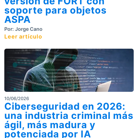
versión de FORT con
soporte para objetos
ASPA
Por:
Jorge Cano
Leer artículo
10/06/2026
Ciberseguridad en 2026:
una industria criminal más
ágil, más madura y
potenciada por IA