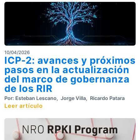
10/04/2026
ICP-2: avances y próximos
pasos en la actualización
del marco de gobernanza
de los RIR
Por:
Esteban Lescano
,
Jorge Villa
,
Ricardo Patara
Leer artículo