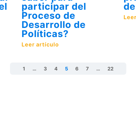
el
participar del
de
Proceso de
Leer
Desarrollo de
Políticas?
Leer artículo
1
…
3
4
5
6
7
…
22