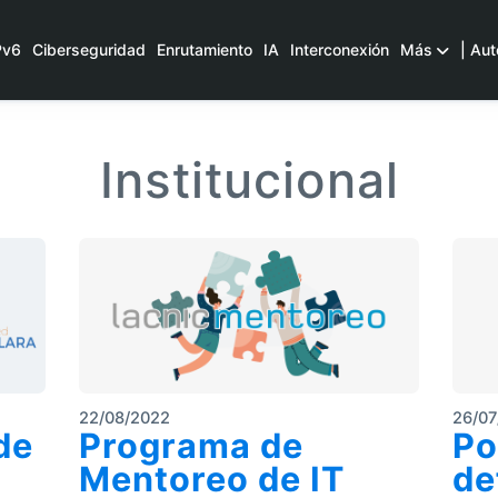
Pv6
Ciberseguridad
Enrutamiento
IA
Interconexión
Más
| Aut
Institucional
22/08/2022
26/07
de
Programa de
Po
Mentoreo de IT
de