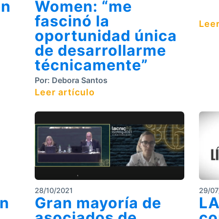
en
Women: “me
fascinó la
Leer
oportunidad única
de desarrollarme
técnicamente”
Por:
Debora Santos
Leer artículo
28/10/2021
29/07
n
Gran mayoría de
LA
asociados de
co