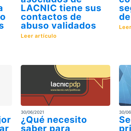
a
LACNIC tiene sus
se
ro
contactos de
de
s
abuso validados
Leer
Leer artículo
30/06/2021
30/06
jor
¿Qué necesito
Se
ar
saber para
pr