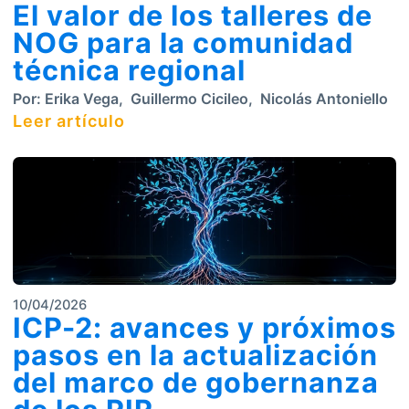
El valor de los talleres de
NOG para la comunidad
técnica regional
Por:
Erika Vega
,
Guillermo Cicileo
,
Nicolás Antoniello
Leer artículo
10/04/2026
ICP-2: avances y próximos
pasos en la actualización
del marco de gobernanza