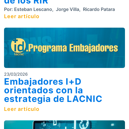
de los RIR
Por:
Esteban Lescano
,
Jorge Villa
,
Ricardo Patara
Leer artículo
23/03/2026
Embajadores I+D
orientados con la
estrategia de LACNIC
Leer artículo