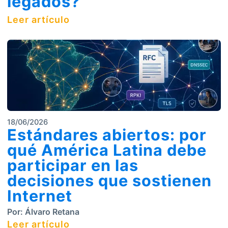
legados?
Leer artículo
18/06/2026
Estándares abiertos: por
qué América Latina debe
participar en las
decisiones que sostienen
Internet
Por:
Álvaro Retana
Leer artículo