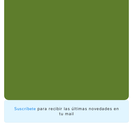
Nuestra idea es consolidar redes y acciones con
investigadores, centros, grupos, laboratorios e
instituciones académicas.
Apuntamos a cuatro temáticas:
Arquitectura y operación
de redes
Monitoreo, medición, gestión, optimización,
automatización y/o innovación en la arquitectura
y operación de redes en torno a uno o más de
los siguientes temas prioritarios:
para recibir las últimas novedades en
Suscríbete
tu mail