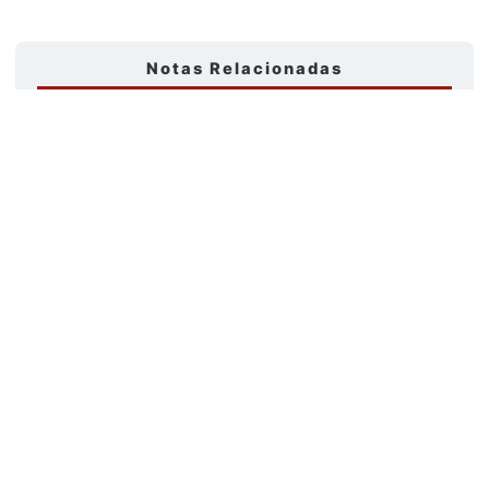
Notas Relacionadas
LACNIC asigna recursos de numeración al servidor
raíz de USC/ISI
Tags
Capacitaciones
Ciberseguridad
DNS
Enrutamiento
Eventos
IA
Institucional
Interconexión
Investigación
IPv6
Labs
Mediciones de Internet
Podcast