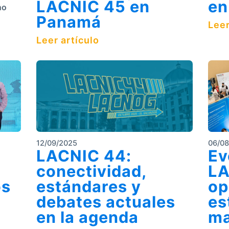
LACNIC 45 en
en
no
Panamá
Leer
Leer artículo
12/09/2025
06/0
LACNIC 44:
Ev
conectividad,
LA
os
estándares y
op
debates actuales
es
en la agenda
ma