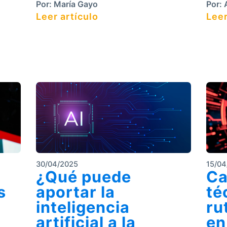
Por:
María Gayo
Por:
A
Leer artículo
Leer
30/04/2025
15/04
¿Qué puede
Ca
s
aportar la
té
inteligencia
ru
artificial a la
en