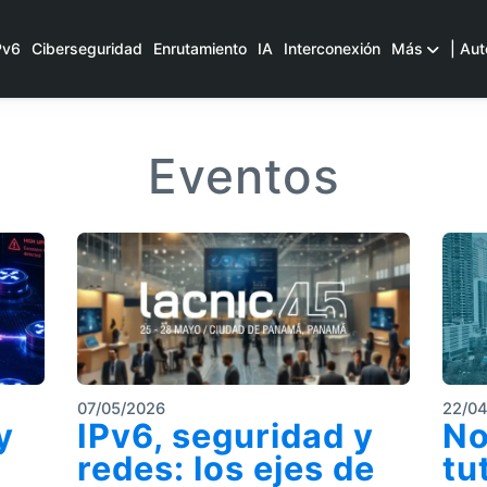
Pv6
Ciberseguridad
Enrutamiento
IA
Interconexión
Más
| Aut
Eventos
07/05/2026
22/0
y
IPv6, seguridad y
No
redes: los ejes de
tu