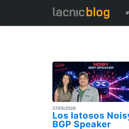
I
27/05/2026
Los latosos Nois
BGP Speaker