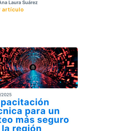
na Laura Suárez
 artículo
/2025
pacitación
cnica para un
teo más seguro
 la región