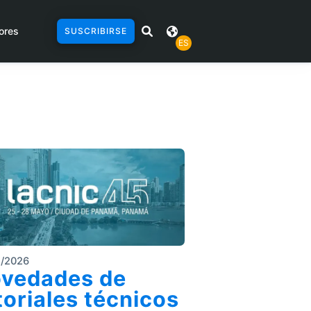
ores
SUSCRIBIRSE
ES
4/2026
vedades de
toriales técnicos