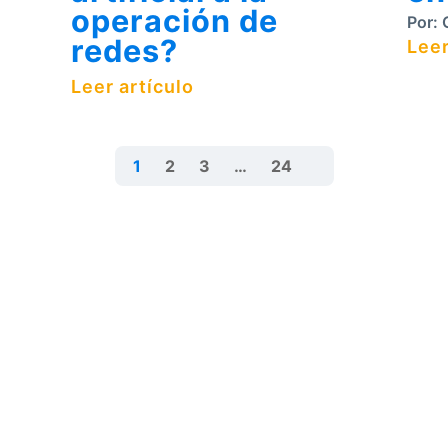
operación de
Por:
G
redes?
Leer
Leer artículo
1
2
3
…
24