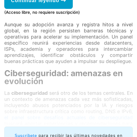
Continuar leyendo
(Acceso libre, no requiere suscripción)
Aunque su adopción avanza y registra hitos a nivel
global, en la región persisten barreras técnicas y
operativas para acelerar su implementación. Un panel
específico reunirá experiencias desde datacenters,
ISPs, academia y operadores para intercambiar
aprendizajes, identificar obstáculos y compartir
buenas prácticas que ayuden a impulsar su despliegue.
Ciberseguridad: amenazas en
evolución
La
ciberseguridad
será otro de los temas centrales. En
un contexto de amenazas cada vez más sofisticadas,
incluyendo abusos potenciados por la IA y riesgos
sobre infraestructura crítica como routing, DNS e IPv6,
el panel sobre desafíos actuales de ciberseguridad
buscará aportar experiencias y recomendaciones para
fortalecer la prevención, la coordinación y la respuesta
del ecosistema.
para recibir las últimas novedades en
Suscríbete