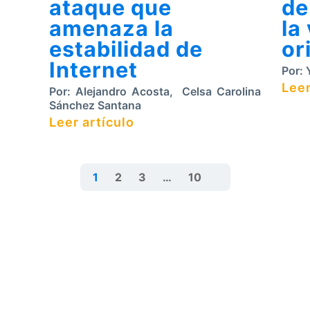
ataque que
de
amenaza la
la
estabilidad de
or
Internet
Por:
Y
Leer
Por:
Alejandro Acosta
,
Celsa Carolina
Sánchez Santana
Leer artículo
1
2
3
…
10