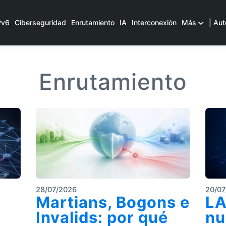
Pv6
Ciberseguridad
Enrutamiento
IA
Interconexión
Más
| Aut
Enrutamiento
28/07/2026
20/07
Martians, Bogons e
LA
Invalids: por qué
nu