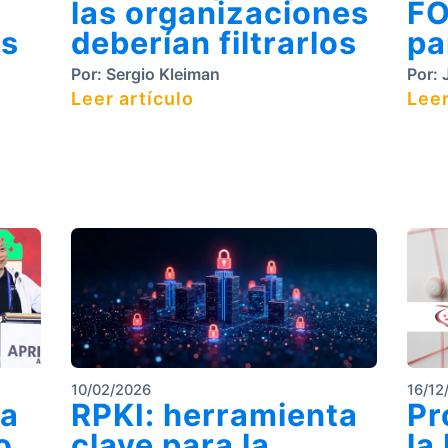
las organizaciones
FO
es
deberían filtrarlos
pa
Por:
Sergio Kleiman
Por:
J
Leer artículo
Leer
10/02/2026
16/12
ía
RPKI: herramienta
Pr
o
clave para la
la