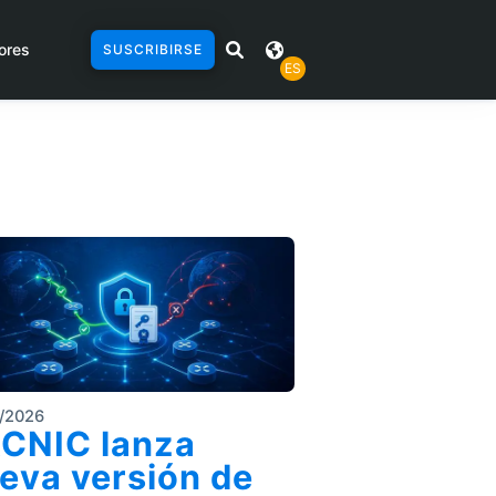
ores
SUSCRIBIRSE
ES
/2026
CNIC lanza
eva versión de