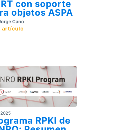
RT con soporte
ra objetos ASPA
orge Cano
 artículo
/2025
ograma RPKI de
 NRO: Resumen