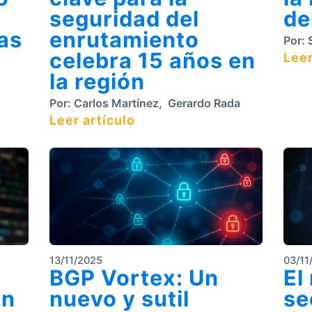
seguridad del
de
as
enrutamiento
Por:
S
celebra 15 años en
Leer
la región
Por:
Carlos Martínez
,
Gerardo Rada
Leer artículo
13/11/2025
03/11
BGP Vortex: Un
El
en
nuevo y sutil
se