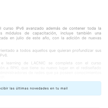
del curso IPv6 avanzado además de contener toda la
los módulos de capacitación, incluye también una
lizada en julio de este año, con la adición de nuevas
rientado a todos aquellos que quieran profundizar sus
IPv6.
 e learning de LACNIC se completa con el curso
n a RPKI, que tiene su nuevo lugar en el rediseñado
 administradores de redes que ya poseen conocimientos
IP.
ecibir las últimas novedades en tu mail