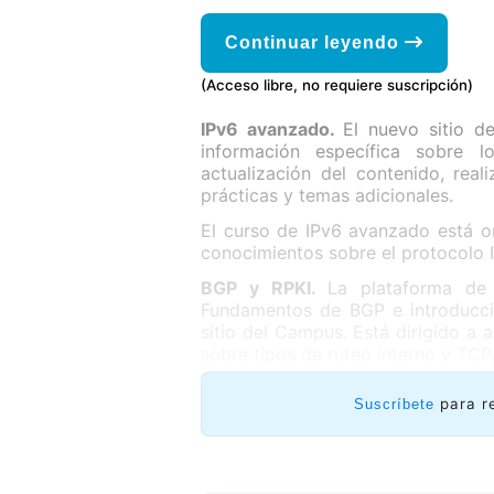
Continuar leyendo
(Acceso libre, no requiere suscripción)
IPv6 avanzado.
El nuevo sitio 
información específica sobre 
actualización del contenido, rea
prácticas y temas adicionales.
El curso de IPv6 avanzado está o
conocimientos sobre el protocolo 
BGP y RPKI.
La plataforma de
Fundamentos de BGP e introducció
sitio del Campus. Está dirigido a
sobre tipos de ruteo interno y TCP/
para r
Suscríbete