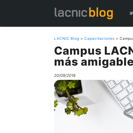
I
LACNIC Blog
>
Capacitaciones
> Campus
Campus LACNI
más amigabl
20/09/2018