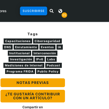
ores
SUSCRIBIRSE
ES
Tags
Capacitaciones
Ciberseguridad
DNS
Enrutamiento
Eventos
IA
Institucional
Interconexión
Investigación
IPv6
Labs
Mediciones de Internet
Podcast
Programa FRIDA
Public Policy
NOTAS PREVIAS
¿TE GUSTARÍA CONTRIBUIR
CON UN ARTÍCULO?
Compartir en