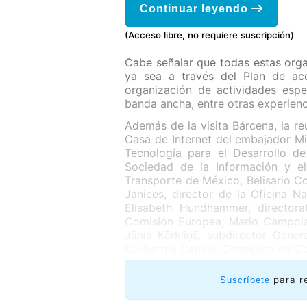
Continuar leyendo
(Acceso libre, no requiere suscripción)
Cabe señalar que todas estas orga
ya sea a través del Plan de acc
organización de actividades espe
banda ancha, entre otras experienc
Además de la visita Bárcena, la re
Casa de Internet del embajador Mi
Tecnología para el Desarrollo d
Sociedad de la Información y e
Transporte de México, Belisario 
Janices, director de la Oficina N
Elisabeth Hundhammer, director
Comisión Europea; Mario Campolar
Jānis Kārkliņš, subdirector Gen
Guilherme Canela, Consejero de C
para r
Suscríbete