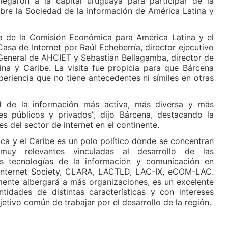
llegaron a la capital uruguaya para participar de la
obre la Sociedad de la Información de América Latina y
iva de la Comisión Económica para América Latina y el
Casa de Internet por Raúl Echeberría, director ejecutivo
 General de AHCIET y Sebastián Bellagamba, director de
ina y Caribe. La visita fue propicia para que Bárcena
eriencia que no tiene antecedentes ni símiles en otras
d de la información más activa, más diversa y más
es públicos y privados”, dijo Bárcena, destacando la
es del sector de internet en el continente.
ca y el Caribe es un polo político donde se concentran
muy relevantes vinculadas al desarrollo de las
las tecnologías de la información y comunicación en
 Internet Society, CLARA, LACTLD, LAC-IX, eCOM-LAC.
mente albergará a más organizaciones, es un excelente
tidades de distintas características y con intereses
jetivo común de trabajar por el desarrollo de la región.