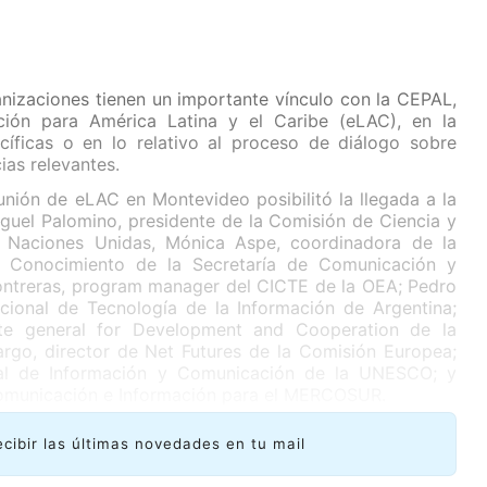
nizaciones tienen un importante vínculo con la CEPAL,
ión para América Latina y el Caribe (eLAC), en la
cíficas o en lo relativo al proceso de diálogo sobre
ias relevantes.
unión de eLAC en Montevideo posibilitó la llegada a la
guel Palomino, presidente de la Comisión de Ciencia y
e Naciones Unidas, Mónica Aspe, coordinadora de la
l Conocimiento de la Secretaría de Comunicación y
Contreras, program manager del CICTE de la OEA; Pedro
acional de Tecnología de la Información de Argentina;
ate general for Development and Cooperation de la
go, director de Net Futures de la Comisión Europea;
eral de Información y Comunicación de la UNESCO; y
omunicación e Información para el MERCOSUR.
ecibir las últimas novedades en tu mail