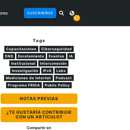
ores
SUSCRIBIRSE
ES
Tags
Capacitaciones
Ciberseguridad
DNS
Enrutamiento
Eventos
IA
Institucional
Interconexión
Investigación
IPv6
Labs
Mediciones de Internet
Podcast
Programa FRIDA
Public Policy
NOTAS PREVIAS
¿TE GUSTARÍA CONTRIBUIR
CON UN ARTÍCULO?
Compartir en