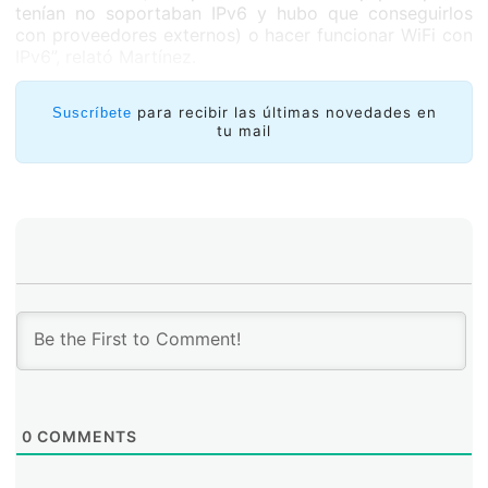
tenían no soportaban IPv6 y hubo que conseguirlos
con proveedores externos) o hacer funcionar WiFi con
IPv6”, relató Martínez.
Daniel Fuentes, vicepresidente de ANTEL, dijo que
cuando se planteó comenzar con un piloto de IPv6 en
para recibir las últimas novedades en
Suscríbete
tu mail
el año 2005 “no lo dudamos, y tomamos rápidamente
la decisión de encarar esa tarea con el propósito claro
de aprender en un ambiente controlado para luego
extenderlo a toda la red”.
0
COMMENTS