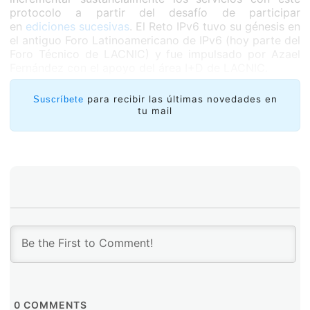
protocolo a partir del desafío de participar
en
ediciones sucesivas
. El Reto IPv6 tuvo su génesis en
el antiguo Foro Latinoamericano de IPv6 (hoy parte del
Foro Técnico de LACNIC) y fue impulsado por Azael
Fernández con el apoyo del área I+D de LACNIC.
para recibir las últimas novedades en
Suscríbete
tu mail
0
COMMENTS