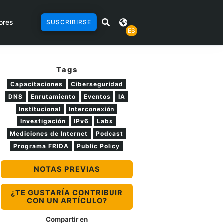
ores
SUSCRIBIRSE
ES
Tags
Capacitaciones
Ciberseguridad
DNS
Enrutamiento
Eventos
IA
Institucional
Interconexión
Investigación
IPv6
Labs
Mediciones de Internet
Podcast
Programa FRIDA
Public Policy
NOTAS PREVIAS
¿TE GUSTARÍA CONTRIBUIR
CON UN ARTÍCULO?
Compartir en