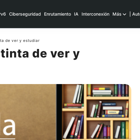
Pv6
Ciberseguridad
Enrutamiento
IA
Interconexión
Más
| Aut
ta de ver y estudiar
tinta de ver y