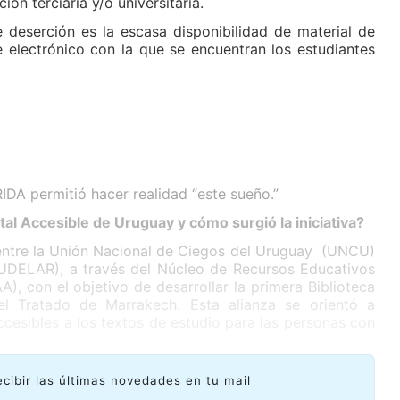
ón terciaria y/o universitaria.
 deserción es la escasa disponibilidad de material de
e electrónico con la que se encuentran los estudiantes
DA permitió hacer realidad “este sueño.”
ital Accesible de Uruguay y cómo surgió la iniciativa?
 entre la Unión Nacional de Ciegos del Uruguay (UNCU)
 (UDELAR), a través del Núcleo de Recursos Educativos
), con el objetivo de desarrollar la primera Biblioteca
el Tratado de Marrakech. Esta alianza se orientó a
cesibles a los textos de estudio para las personas con
ecibir las últimas novedades en tu mail