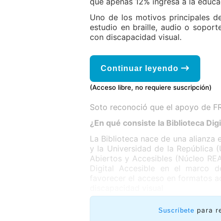
que apenas 12% ingresa a la educaci
Uno de los motivos principales de
estudio en braille, audio o soport
con discapacidad visual.
Continuar leyendo
(Acceso libre, no requiere suscripción)
Soto reconoció que el apoyo de FRI
¿En qué consiste la Biblioteca Dig
La Biblioteca nace de una alianza
y la Universidad de la República
Abiertos y Accesibles (Núcleo REAA
Digital Accesible en el marco d
favorecer el acceso en formatos ac
discapacidad visual
para r
Suscríbete