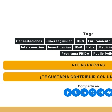
Tags
Capacitaciones
Ciberseguridad
DNS
Enrutamiento
Interconexión
Investigación
IPv6
Labs
Medicio
Programa FRIDA
Public Poli
NOTAS PREVIAS
¿TE GUSTARÍA CONTRIBUIR CON U
Compartir en