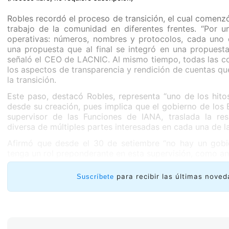
Robles recordó el proceso de transición, el cual comen
trabajo de la comunidad en diferentes frentes. “Por 
operativas: números, nombres y protocolos, cada uno
una propuesta que al final se integró en una propuest
señaló el CEO de LACNIC. Al mismo tiempo, todas las co
los aspectos de transparencia y rendición de cuentas q
la transición.
Este paso, destacó Robles, representa “uno de los hito
desde su creación, pues implica que el gobierno de los
supervisor de las Funciones de IANA, traslada la re
diversa de múltiples partes interesadas en cada una de l
Afirmó que desde el 30 de setiembre “no hay un gobie
tenga un rol preponderante en esta supervisión, como an
para recibir las últimas noved
Suscríbete