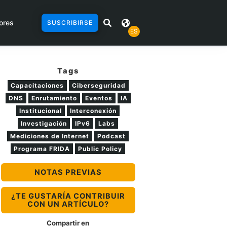
ores
SUSCRIBIRSE
ES
Tags
Capacitaciones
Ciberseguridad
DNS
Enrutamiento
Eventos
IA
Institucional
Interconexión
Investigación
IPv6
Labs
Mediciones de Internet
Podcast
Programa FRIDA
Public Policy
NOTAS PREVIAS
¿TE GUSTARÍA CONTRIBUIR
CON UN ARTÍCULO?
Compartir en