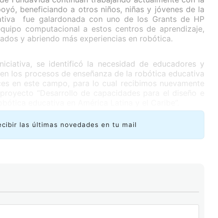
yó, beneficiando a otros niños, niñas y jóvenes de la
iativa fue galardonada con uno de los Grants de HP
uipo computacional a estos centros de aprendizaje,
iados y abriendo más experiencias en robótica.
ciativa, se identificó la necesidad de educadores y
 en los procesos de enseñanza de la robótica educativa
ces en este campo, para lo cual recibimos nuevamente
proyecto “Desarrollo de capacidades para el diseño e
bótica educativa en América Latina y el Caribe”.
ecibir las últimas novedades en tu mail