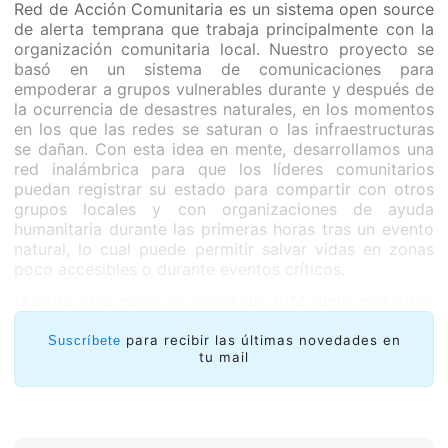
Red de Acción Comunitaria es un sistema open source
de alerta temprana que trabaja principalmente con la
organización comunitaria local. Nuestro proyecto se
basó en un sistema de comunicaciones para
empoderar a grupos vulnerables durante y después de
la ocurrencia de desastres naturales, en los momentos
en los que las redes se saturan o las infraestructuras
se dañan. Con esta idea en mente, desarrollamos una
red inalámbrica para que los líderes comunitarios
puedan registrar su estado para compartir con otros
grupos locales y con organizaciones de ayuda
humanitaria durante las primeras horas tras un evento
natural, lo cual puede permitir salvar vidas en zonas
poco accesibles o durante eventos críticos.
Nuestra idea nació en enero de 2014 junto con otros
dos amigos de la comunidad Open Hardware en El
Salvador, Mario Gómez y Kako Valladares. Los tres
para recibir las últimas novedades en
Suscríbete
tu mail
queríamos enfocarnos en un problema social o
ambiental de nuestro contexto local. Trabajamos
durante unos meses en el desarrollo de la idea, tiempo
en el que contamos con el apoyo de la Organización
Conexión [
http://www.conexion.sv/
] en El Salvador.