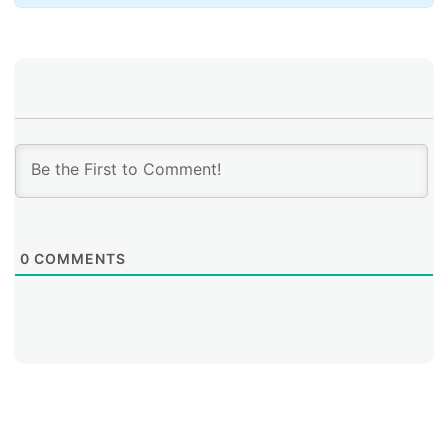
miembros asociados y poseen recursos IPv4 y/o
IPv6 asignados directamente por LACNIC.
0
COMMENTS