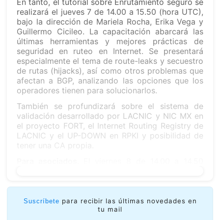
En tanto, el tutorial sobre Enrutamiento seguro se
realizará el jueves 7 de 14.00 a 15.50 (hora UTC),
bajo la dirección de Mariela Rocha, Erika Vega y
Guillermo Cicileo. La capacitación abarcará las
últimas herramientas y mejores prácticas de
seguridad en ruteo en Internet. Se presentará
especialmente el tema de route-leaks y secuestro
de rutas (hijacks), así como otros problemas que
afectan a BGP, analizando las opciones que los
operadores tienen para solucionarlos.
También se profundizará sobre el sistema de
validación desarrollado por LACNIC y NIC MX en
el proyecto FORT, el Internet Routing Registry de
LACNIC y el UP-DOWN en RPKI y posibilidad de
tener una CA propia.
Para asociados.
El viernes 8 de 14.00 a 14.50
(hora UTC) habrá un tutorial especial para
asociados de LACNIC y tendrá como principal
finalidad conocer en profundidad el uso y las
funcionalidades de MiLACNIC. Está orientado a
para recibir las últimas novedades en
Suscríbete
representantes de organizaciones que ya son
tu mail