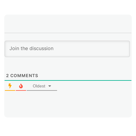
expansión digital para la masificación de Internet y el
desarrollo del ecosistema digital; y las empresas,
invirtiendo en infraestructura, cobertura y generación
de aplicaciones que se relacionen con las necesidades
de la comunidad.
2
COMMENTS
Oldest