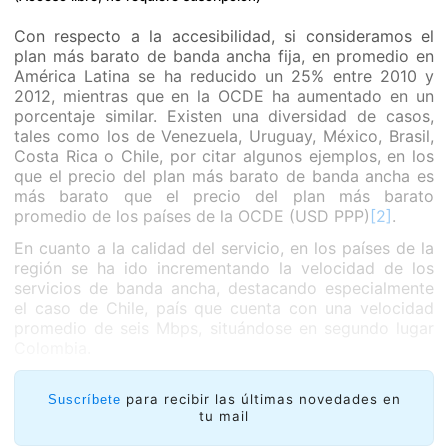
Con respecto a la accesibilidad, si consideramos el
plan más barato de banda ancha fija, en promedio en
América Latina se ha reducido un 25% entre 2010 y
2012, mientras que en la OCDE ha aumentado en un
porcentaje similar. Existen una diversidad de casos,
tales como los de Venezuela, Uruguay, México, Brasil,
Costa Rica o Chile, por citar algunos ejemplos, en los
que el precio del plan más barato de banda ancha es
más barato que el precio del plan más barato
promedio de los países de la OCDE (USD PPP)
[2]
.
En cuanto a la calidad del servicio, en los países de la
región se ha ido incrementando la velocidad de los
servicios de banda ancha, destacando especialmente
el caso de Chile, país que cuenta con una velocidad
promedio de seis Mbps, situándose en segundo lugar
Colombia.
La clave para este desarrollo y para el que se espera
tendrá lugar en 2013 es el papel fundamental llevado a
para recibir las últimas novedades en
Suscríbete
tu mail
cabo por gobiernos y operadoras. Las autoridades,
impulsando políticas públicas y creando planes de