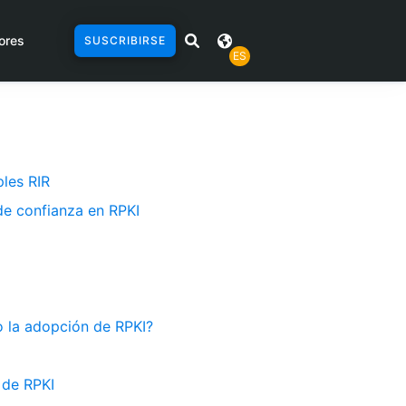
ores
SUSCRIBIRSE
ES
les RIR
 de confianza en RPKI
do la adopción de RPKI?
 de RPKI