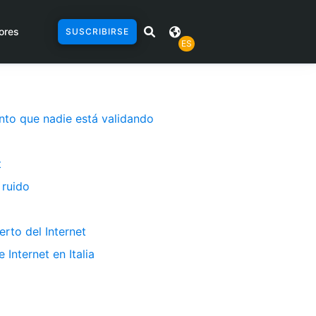
ores
SUSCRIBIRSE
ES
ento que nadie está validando
t
 ruido
erto del Internet
Internet en Italia