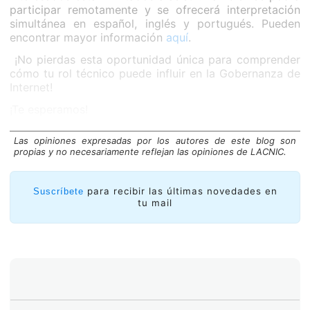
participar remotamente y se ofrecerá interpretación
simultánea en español, inglés y portugués. Pueden
encontrar mayor información
aquí
.
¡No pierdas esta oportunidad única para comprender
cómo tu rol técnico puede influir en la Gobernanza de
Internet!
¡Te esperamos!
Las opiniones expresadas por los autores de este blog son
propias y no necesariamente reflejan las opiniones de LACNIC.
para recibir las últimas novedades en
Suscríbete
tu mail