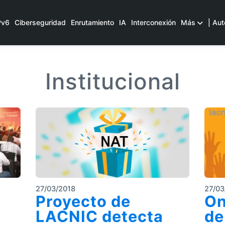
Pv6
Ciberseguridad
Enrutamiento
IA
Interconexión
Más
| Aut
Institucional
27/03/2018
27/03
Proyecto de
On
LACNIC detecta
de