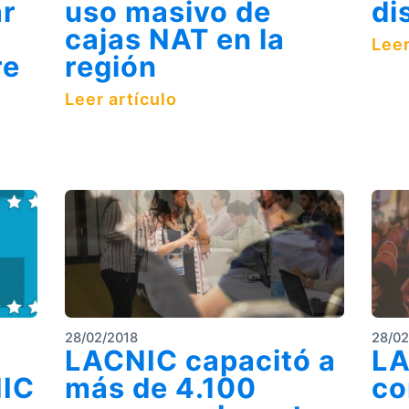
ar
uso masivo de
di
cajas NAT en la
Leer
re
región
Leer artículo
28/02/2018
28/02
LACNIC capacitó a
LA
NIC
más de 4.100
co